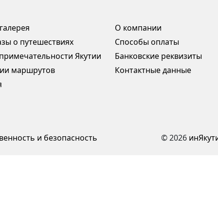
галерея
О компании
азы о путешествиях
Способы оплаты
примечательности Якутии
Банковские реквизиты
ии маршрутов
Контактные данные
я
венность и безопасность
© 2026
инЯкут
е
Разработка проекта: Компания "Инфомастер"