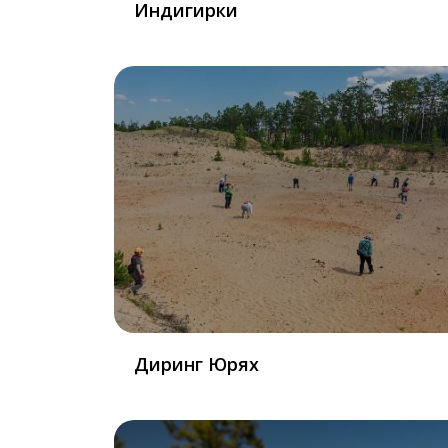
Индигирки
Диринг Юрях