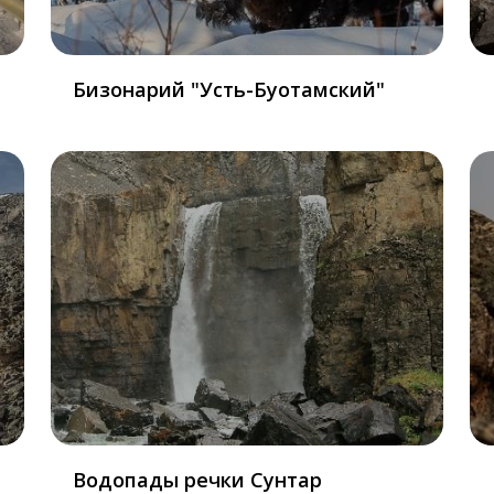
Бизонарий "Усть-Буотамский"
Водопады речки Сунтар