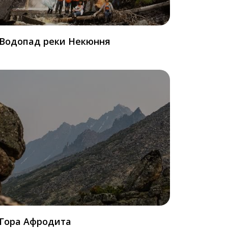
Водопад реки Некюння
Гора Афродита