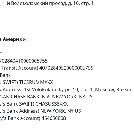
1-й Волоколамский проезд, д. 10, стр. 1
в Америки
"
40702840410000005755
s Transit Account) 40702840520000005755
 Bank
ank SWIFT) TICSRUMMXXX
Address) 1st Volokolamsky pr., 10, bld. 1, Moscow, Russia
RGAN CHASE BANK, N.A. NEW YORK, NY US
y's Bank SWIFT) CHASUS33XXX
y's Bank Address) NEW YORK, NY US
y's Bank Account) 464650808