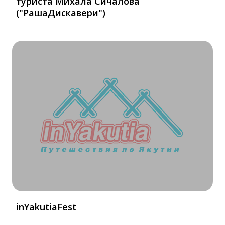
туриста Михала Сичалова
("РашаДискавери")
inYakutiaFest