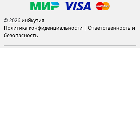
© 2026
инЯкутия
Политика конфиденциальности
|
Ответственность и
безопасность
Работает на системе: 1С-Битрикс: Управление сайтом
Разработка проекта: Компания "Инфомастер"
Вы соглашаетесь на обработку персональных
данных и использование файлов cookie и
аналитику Яндекс.Метрики для улучшения работы
сайта. Вы можете отключить cookie в настройках
браузера.