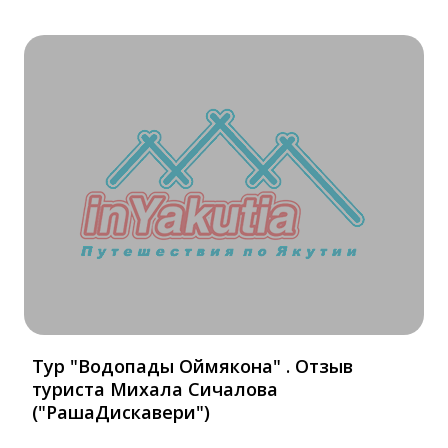
Тур "Водопады Оймякона" . Отзыв
туриста Михала Сичалова
("РашаДискавери")