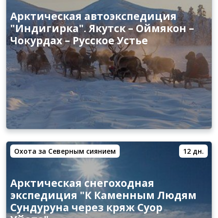
Арктическая автоэкспедиция
"Индигирка". Якутск – Оймякон –
Чокурдах – Русское Устье
Охота за Северным сиянием
12 дн.
Арктическая снегоходная
экспедиция "К Каменным Людям
Сундуруна через кряж Суор