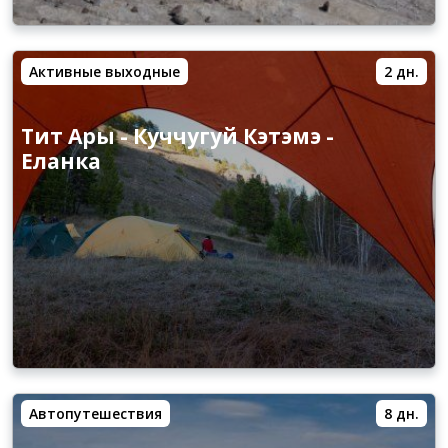
Активные выходные
2 дн.
Тит Ары - Куччугуй Кэтэмэ -
Еланка
Автопутешествия
8 дн.