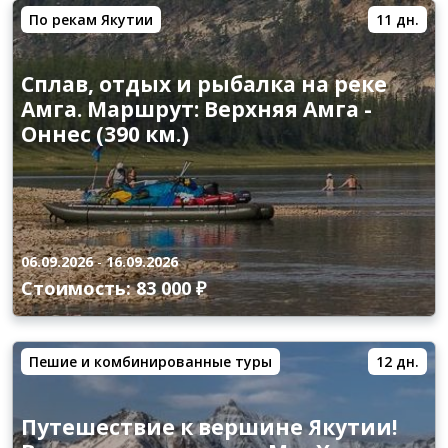
По рекам Якутии
11 дн.
Сплав, отдых и рыбалка на реке
Амга. Маршрут: Верхняя Амга -
Оннес (390 км.)
06.09.2026
-
16.09.2026
Стоимость: 83 000 ₽
Пешие и комбинированные туры
12 дн.
Путешествие к вершине Якутии!