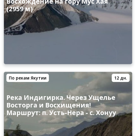
Восхождение на гору Мус Хая
(2959 м)
По рекам Якутии
12 дн.
Река Индигирка. Через Ущелье
Восторга и Восхищения!
Маршрут: п. Усть-Нера - с. Хонуу