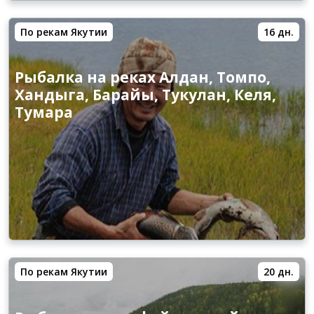
По рекам Якутии
16 дн.
Рыбалка на реках Алдан, Томпо,
Хандыга, Барайы, Тукулан, Келя,
Тумара
По рекам Якутии
20 дн.