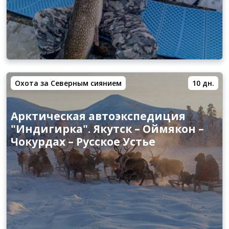
Охота за Северным сиянием
10 дн.
Арктическая автоэкспедиция
"Индигирка". Якутск – Оймякон –
Чокурдах – Русское Устье