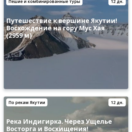
Пешие и комбинированные туры
12 дн.
Путешествие к вершине Якутии!
Восхождение на гору Мус Хая
(2959 м)
По рекам Якутии
12 дн.
Река Индигирка. Через Ущелье
Восторга и Восхищения!