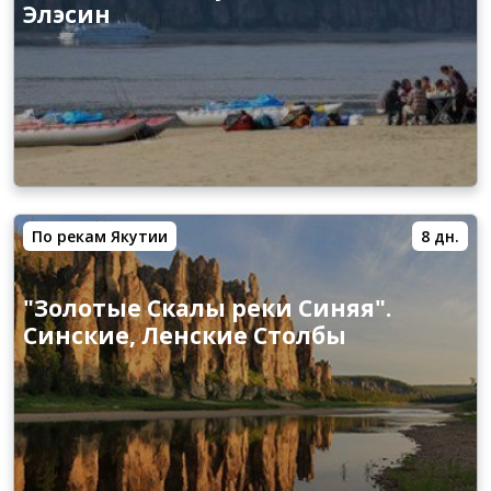
Элэсин
По рекам Якутии
8 дн.
"Золотые Скалы реки Синяя".
Синские, Ленские Столбы