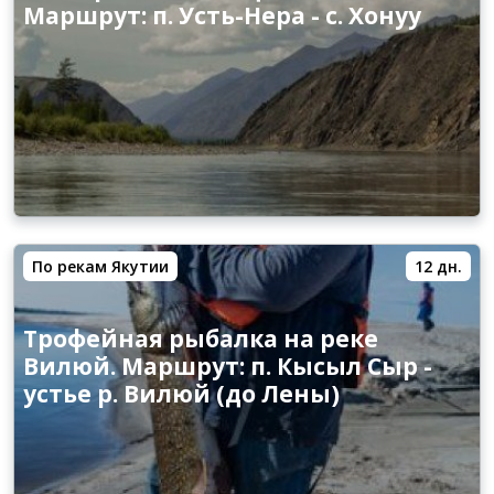
Маршрут: п. Усть-Нера - с. Хонуу
По рекам Якутии
12 дн.
Трофейная рыбалка на реке
Вилюй. Маршрут: п. Кысыл Сыр -
устье р. Вилюй (до Лены)