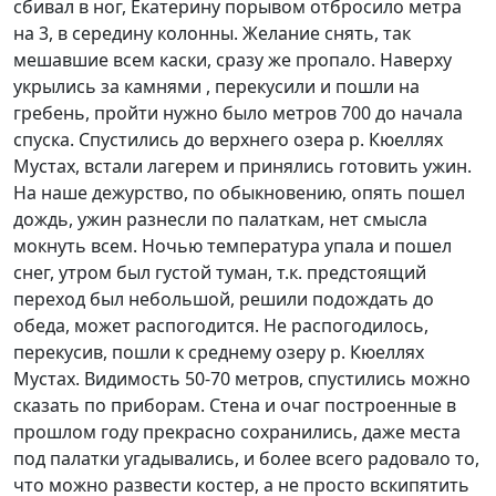
сбивал в ног, Екатерину порывом отбросило метра
на 3, в середину колонны. Желание снять, так
мешавшие всем каски, сразу же пропало. Наверху
укрылись за камнями , перекусили и пошли на
гребень, пройти нужно было метров 700 до начала
спуска. Спустились до верхнего озера р. Кюеллях
Мустах, встали лагерем и принялись готовить ужин.
На наше дежурство, по обыкновению, опять пошел
дождь, ужин разнесли по палаткам, нет смысла
мокнуть всем. Ночью температура упала и пошел
снег, утром был густой туман, т.к. предстоящий
переход был небольшой, решили подождать до
обеда, может распогодится. Не распогодилось,
перекусив, пошли к среднему озеру р. Кюеллях
Мустах. Видимость 50-70 метров, спустились можно
сказать по приборам. Стена и очаг построенные в
прошлом году прекрасно сохранились, даже места
под палатки угадывались, и более всего радовало то,
что можно развести костер, а не просто вскипятить