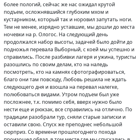
более пологий, сейчас же нас ожидал крутой
подъем, осложнявшийся глубоким мхом и
кустарником, который так и норовил запутать ноги.
Тем не менее, изрядно уставшие, мы дошли до места
ночевки на р. Ологос. На следующий день
продолжался набор высоты, задачей было дойти до
подножья перевала Выборный, с коей мы успешно и
справились. После разбивки лагеря и ужина, туристы
разошлись по своим делам, кто на наледь
посмотреть, кто на камнях сфотографироваться,
благо они там повсюду, Любовь решила не ждать
следующего дня и взошла на перевал налегке,
полюбоваться видами. Утром подъем был уже
посложнее, т.к. помимо себя, вверх нужно было
нести еще и рюкзак, все справились на отлично. По
традиции разобрали тур, сняли старые записки и
оставили свою. Спуск же преподнес небольшой
сюрприз. Со времени прошлогоднего похода
произошел обвал, в том месте где мы спускались в