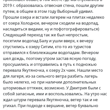
2019 г. образовалась отвесная стена, пошли другим
путем, в общем в этом году Выборный удивил.
Прошли озера и встали лагерем на плитах недалеко
от озера Холодное, вечером сходили на водопад,
насладиться видами, ну и пофотографироваться)
Следующий переход так же был непростым,
посетили водопад Балу и ушли вверх, к вечеру
спустились к озеру Ситим, кто-то из туристов
отправился к близлежащим водопадам. Вечером
шел дождь, поэтому утром застав ясную погоду,
просушились и отправились в путь к подножью
перевала Якутяночка, к озеру 2х чаек. Нашли место
для лагеря, из-за сильного ветра разбить лагерь
было нелегко, но при наличии дополнительных
штормовых оттяжек, возможно. У Дмитрия были с
собой запасные, ими и воспользовались. На утро нас
ждал штурм перевала Якутяночка, ветер так и не
утихал. При подходе к вершине, ветер буквально