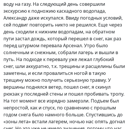
воду на газу. На следующий день совершили
экскурсию к подножию каскадного водопада,
Александр даже искупался. Ввиду погодных условий,
сей подвиг повторить никто не решился. Еще через
день сходили к нижним водопадам, на обратном
пути застал дождь, который перешел в снег, как раз
перед штурмом перевала Арсенал. Утро было
солнечным и снежным, собрали лагерь и вышли в
путь. На подходе к перевалу уже лежал глубокий
снег, шли аккуратно, т.к. трещины и расщелины были
заметены, и если провалиться ногой в такую
трещину можно получить серьезную травму. У
вершины поднялся ветер, пошел снег, я скинул
рюкзак у последней стены и пошел пробивать тропу.
На тот момент все изрядно замерзли. Подъем был
непростой, как и спуск, по сравнению с прошлым
годом снега было намного больше. Спустившись до
«зоны лета» встали лагерем, ночью нас опять догнал
снег. Но это уже не имело значения, потому что нас