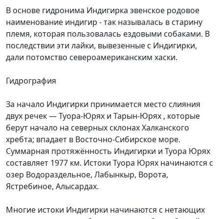
В основе гидронима Индигирка эвенское родовое
наименование индигир - так называлась в старину
племя, которая пользовалась ездовыми собаками. В
последствии эти лайки, вывезенные с Индигирки,
дали потомство североамериканским хаски.
Гидрография
За начало Индигирки принимается место слияния
двух речек — Туора-Юрях и Тарын-Юрях , которые
берут начало на северных склонах Халканского
хребта; впадает в Восточно-Сибирское море.
Суммарная протяжённость Индигирки и Туора Юрях
составляет 1977 км. Истоки Туора Юрях начинаются с
озер Водораздельное, Лабынкыр, Ворота,
Ястребиное, Алысардах.
Многие истоки Индигирки начинаются с нетающих