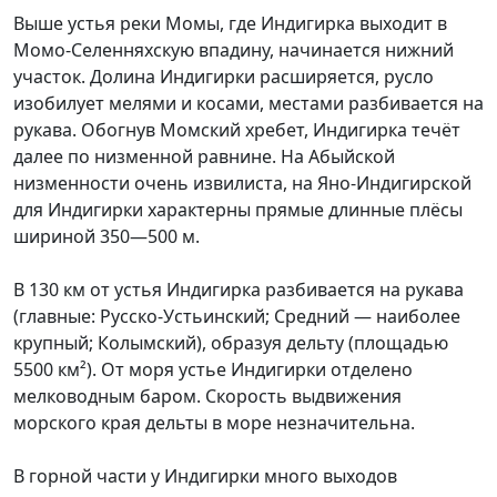
Выше устья реки Момы, где Индигирка выходит в
Момо-Селенняхскую впадину, начинается нижний
участок. Долина Индигирки расширяется, русло
изобилует мелями и косами, местами разбивается на
рукава. Обогнув Момский хребет, Индигирка течёт
далее по низменной равнине. На Абыйской
низменности очень извилиста, на Яно-Индигирской
для Индигирки характерны прямые длинные плёсы
шириной 350—500 м.
В 130 км от устья Индигирка разбивается на рукава
(главные: Русско-Устьинский; Средний — наиболее
крупный; Колымский), образуя дельту (площадью
5500 км²). От моря устье Индигирки отделено
мелководным баром. Скорость выдвижения
морского края дельты в море незначительна.
В горной части у Индигирки много выходов