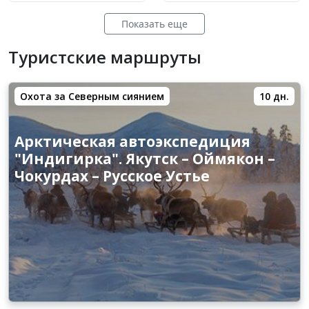
Показать еще
Туристские маршруты
Охота за Северным сиянием
10 дн.
Арктическая автоэкспедиция
"Индигирка". Якутск – Оймякон –
Чокурдах – Русское Устье