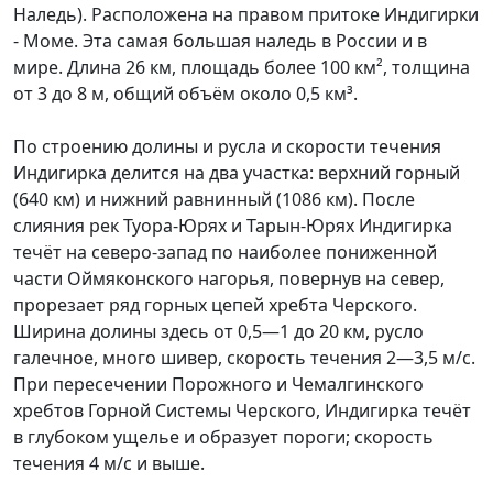
Наледь). Расположена на правом притоке Индигирки
- Моме. Эта самая большая наледь в России и в
мире. Длина 26 км, площадь более 100 км², толщина
от 3 до 8 м, общий объём около 0,5 км³.
По строению долины и русла и скорости течения
Индигирка делится на два участка: верхний горный
(640 км) и нижний равнинный (1086 км). После
слияния рек Туора-Юрях и Тарын-Юрях Индигирка
течёт на северо-запад по наиболее пониженной
части Оймяконского нагорья, повернув на север,
прорезает ряд горных цепей хребта Черского.
Ширина долины здесь от 0,5—1 до 20 км, русло
галечное, много шивер, скорость течения 2—3,5 м/с.
При пересечении Порожного и Чемалгинского
хребтов Горной Системы Черского, Индигирка течёт
в глубоком ущелье и образует пороги; скорость
течения 4 м/с и выше.