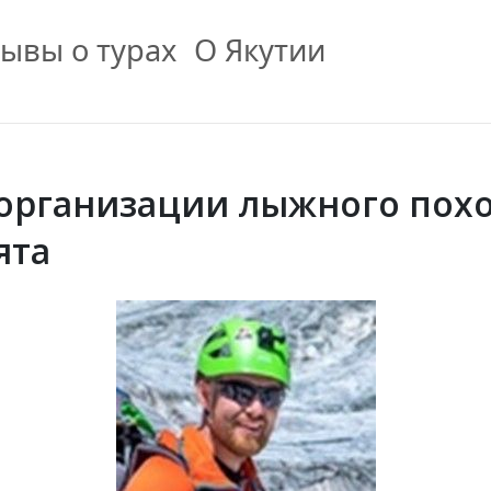
ывы о турах
О Якутии
 организации лыжного пох
ята