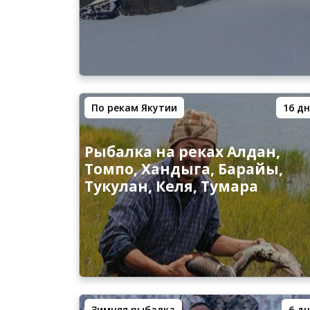
По рекам Якутии
16 дн
Рыбалка на реках Алдан,
Томпо, Хандыга, Барайы,
Тукулан, Келя, Тумара
Зимняя рыбалка
6 дн