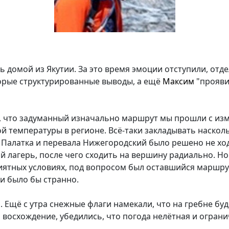
ь домой из Якутии. За это время эмоции отступили, от
орые структурированные выводы, а ещё
Максим
"прояви
се, что задуманный изначально маршрут мы прошли с изм
 температуры в регионе. Всё-таки закладывать наскольк
ка Палатка и перевала Нижегородский было решено не х
лагерь, после чего сходить на вершину радиально. Но
приятных условиях, под вопросом был оставшийся маршру
и было бы странно.
ь. Ещё с утра снежные флаги намекали, что на гребне б
 восхождение, убедились, что погода нелётная и огранич