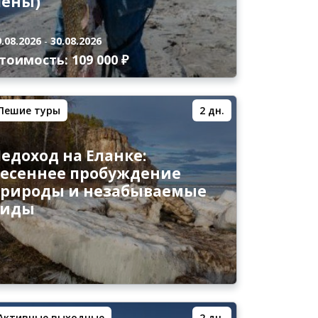
Лены)
9.08.2026
-
30.08.2026
тоимость: 109 000 ₽
Пешие туры
2 дн.
едоход на Еланке:
есеннее пробуждение
рироды и незабываемые
виды
Активные выходные
2 дн.