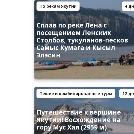
По рекам Якутии
4 дн
Сплав по реке Лена с
посещением Ленских
Столбов, тукуланов-песков
Самыс Кумага и Кысыл
Элэсин
Пешие и комбинированные туры
12 дн
Путешествие к вершине
Якутии! Восхождение на
гору Мус Хая (2959 м)