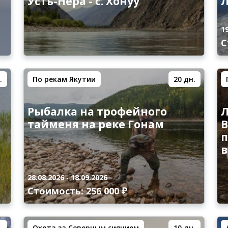
Усть-Нера - с. Хонуу
1
С
.
По рекам Якутии
20 дн.
Рыбалка на трофейного
Л
тайменя на реке Гонам
В
п
28.08.2026
-
18.09.2026
Стоимость: 256 000 ₽
.
Охота за Северным сиянием
10 дн.