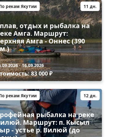
По рекам Якутии
11 дн.
плав, отдых и рыбалка на
еке Амга. Маршрут:
ерхняя Амга - Оннес (390
м.)
6.09.2026
-
16.09.2026
тоимость: 83 000 ₽
По рекам Якутии
12 дн.
рофейная рыбалка на реке
илюй. Маршрут: п. Кысыл
ыр - устье р. Вилюй (до