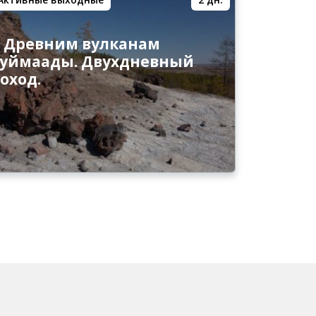
 Древним вулканам
уймаады. Двухдневный
оход.