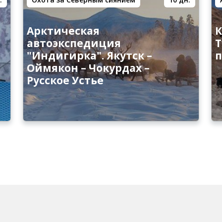
Арктическая
К
автоэкспедиция
Т
"Индигирка". Якутск –
п
Оймякон – Чокурдах –
Русское Устье