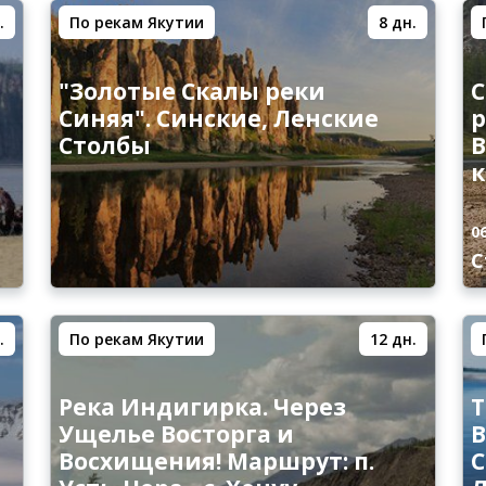
.
По рекам Якутии
8 дн.
"Золотые Скалы реки
С
Синяя". Синские, Ленские
р
Столбы
В
к
0
С
.
По рекам Якутии
12 дн.
Река Индигирка. Через
Т
Ущелье Восторга и
В
Восхищения! Маршрут: п.
С