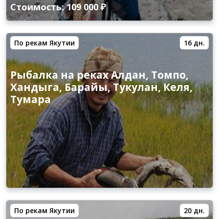
Стоимость: 109 000 ₽
По рекам Якутии
16 дн.
Рыбалка на реках Алдан, Томпо,
Хандыга, Барайы, Тукулан, Келя,
Тумара
По рекам Якутии
20 дн.