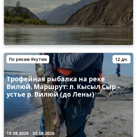
По рекам Якутии
12 дн.
Трофейная рыбалка на реке
Вилюй. Маршрут: п. Кысыл Сыр -
устье р. Вилюй (до Лены)
19.08.2026
-
30.08.2026