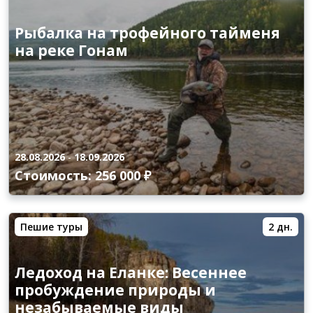
Рыбалка на трофейного тайменя
на реке Гонам
28.08.2026
-
18.09.2026
Стоимость: 256 000 ₽
Пешие туры
2 дн.
Ледоход на Еланке: Весеннее
пробуждение природы и
незабываемые виды