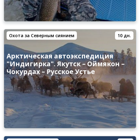
Охота за Северным сиянием
10 дн.
Арктическая автоэкспедиция
"Индигирка". Якутск – Оймякон –
Чокурдах – Русское Устье