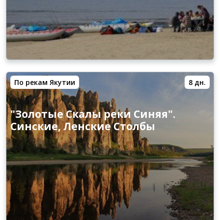
По рекам Якутии
8 дн.
"Золотые Скалы реки Синяя".
Синские, Ленские Столбы