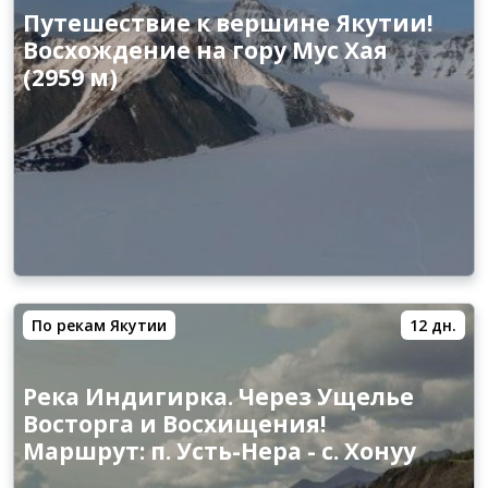
Путешествие к вершине Якутии!
Восхождение на гору Мус Хая
(2959 м)
По рекам Якутии
12 дн.
Река Индигирка. Через Ущелье
Восторга и Восхищения!
Маршрут: п. Усть-Нера - с. Хонуу