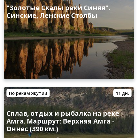
"Золотые Скалы реки Синяя".
Синские, Ленские Столбы
По рекам Якутии
11 дн.
Сплав, отдых и рыбалка на реке
Амга. Маршрут: Верхняя Амга -
Оннес (390 км.)