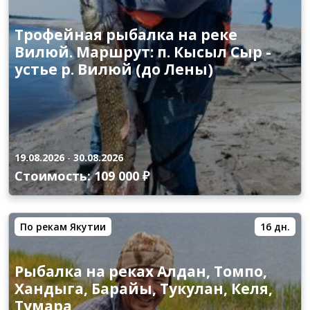
Трофейная рыбалка на реке
Вилюй. Маршрут: п. Кысыл Сыр -
устье р. Вилюй (до Лены)
19.08.2026
-
30.08.2026
Стоимость: 109 000 ₽
По рекам Якутии
16 дн.
Рыбалка на реках Алдан, Томпо,
Хандыга, Барайы, Тукулан, Келя,
Тумара