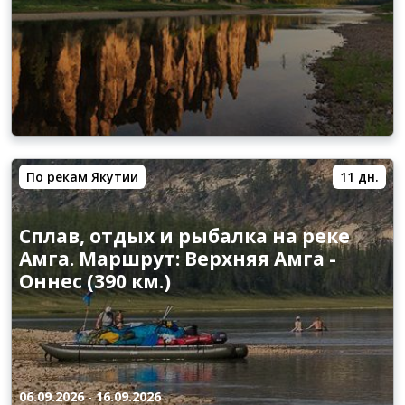
По рекам Якутии
11 дн.
Сплав, отдых и рыбалка на реке
Амга. Маршрут: Верхняя Амга -
Оннес (390 км.)
06.09.2026
-
16.09.2026