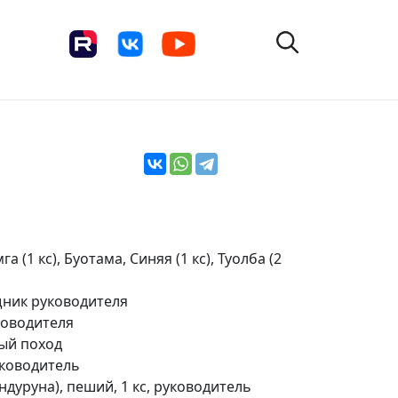
 (1 кс), Буотама, Синяя (1 кс), Туолба (2
щник руководителя
ководителя
ный поход
руководитель
ндуруна), пеший, 1 кс, руководитель